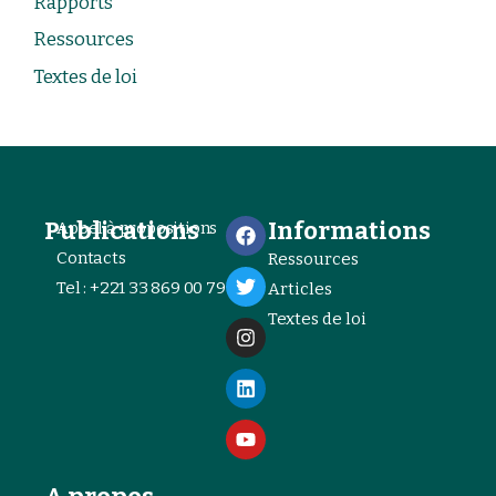
Rapports
Ressources
Textes de loi
Publications
Informations
Appel à propositions
Contacts
Ressources
Tel : +221 33 869 00 79
Articles
Textes de loi