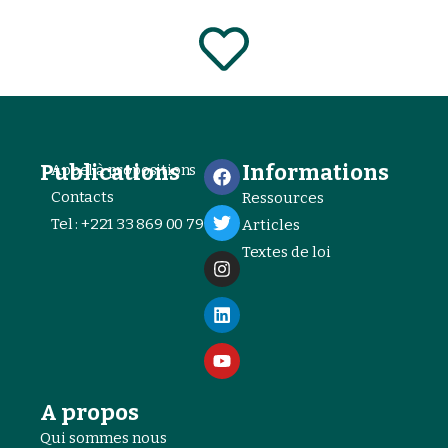
Publications
Informations
Appel à propositions
Contacts
Ressources
Tel : +221 33 869 00 79
Articles
Textes de loi
A propos
Qui sommes nous