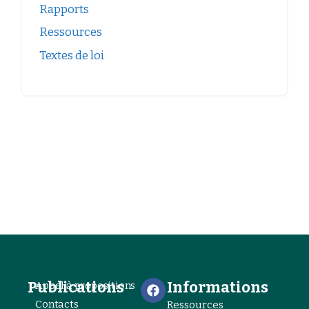
Rapports
Ressources
Textes de loi
Publications
Informations
Appel à propositions
Contacts
Ressources