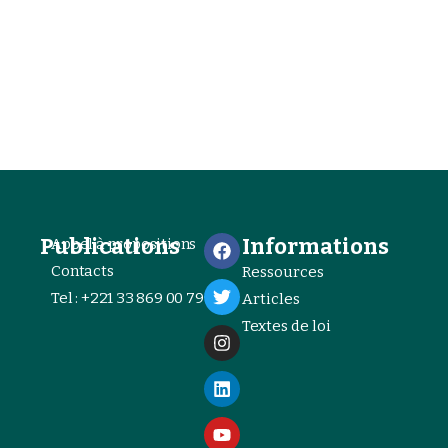
Publications
Informations
Appel à propositions
Contacts
Ressources
Tel : +221 33 869 00 79
Articles
Textes de loi