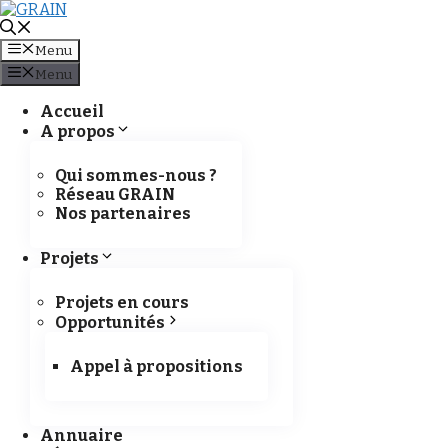
Aller directement au contenu
Menu
Menu
Accueil
A propos
Vers une stratégie panafricai
Qui sommes-nous ?
Réseau GRAIN
Nos partenaires
Projets
Projets en cours
Opportunités
Appel à propositions
Annuaire