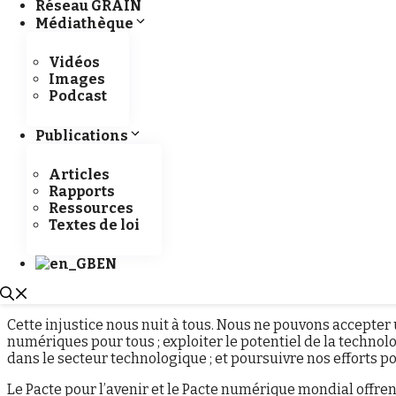
Réseau GRAIN
Médiathèque
Vidéos
Images
Podcast
Publications
Cette Journée mondiale des télécommunications et de
Articles
télécommunications.
Rapports
Ressources
Du télégraphe à la radio, d’Internet à l’intelligence artifi
Textes de loi
profondément inégaux. L’accent mis cette année sur l’égali
Partout dans le monde, les biais algorithmiques renforcent
EN
quitter le Web. De plus, les femmes et les filles restent la
les mathématiques.
Cette injustice nous nuit à tous. Nous ne pouvons accepter
numériques pour tous ; exploiter le potentiel de la technolo
dans le secteur technologique ; et poursuivre nos efforts po
Le Pacte pour l’avenir et le Pacte numérique mondial offre