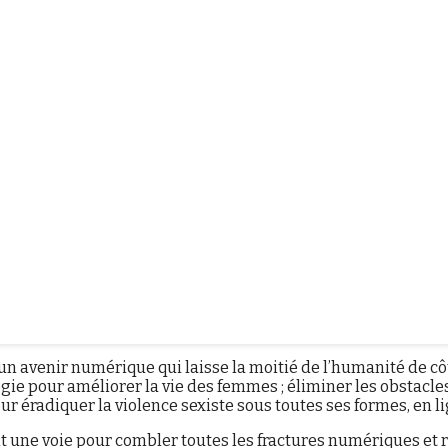
Grain
mai 19, 2025
15:16
Non classé
 la société de l’information marque le 160e anniversa
cielle, la technologie a transformé notre façon de vivre, de t
té des sexes dans la transformation numérique est à la fois 
 de vieux préjugés. Le harcèlement et les abus en ligne rédu
rgement sous-représentées dans les domaines qui façonnent not
 un avenir numérique qui laisse la moitié de l’humanité de 
gie pour améliorer la vie des femmes ; éliminer les obstacles
ur éradiquer la violence sexiste sous toutes ses formes, en li
nt une voie pour combler toutes les fractures numériques et 