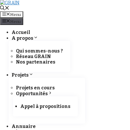
Aller directement au contenu
Menu
Menu
Accueil
A propos
Message du Secrétaire généra
télécommunications et de la s
Qui sommes-nous ?
Réseau GRAIN
transformation numérique 
Nos partenaires
Projets
Projets en cours
Opportunités
Appel à propositions
Annuaire