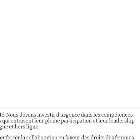
ire de l’Union internationale des
ravailler et de communiquer. Mais ses bénéfices demeurent
opportun et urgent.
isent les voix des femmes au silence et les poussent à
re avenir : les sciences, les technologies, l’ingénierie et
côté. Nous devons investir d’urgence dans les compétences
 qui entravent leur pleine participation et leur leadership
gne et hors ligne.
renforcer la collaboration en faveur des droits des femmes