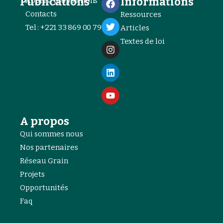
Publications
Informations
Appel à propositions
Contacts
Ressources
Tel : +221 33 869 00 79
Articles
Textes de loi
A propos
Qui sommes nous
Nos partenaires
Réseau Grain
Projets
Opportunités
Faq