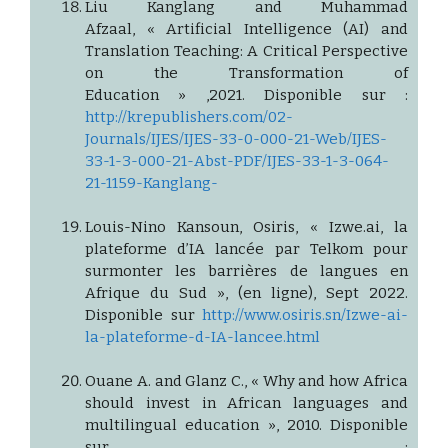
Liu Kanglang and Muhammad
Afzaal, « Artificial Intelligence (AI) and
Translation Teaching: A Critical Perspective
on the Transformation of
Education » ,2021. Disponible sur :
http://krepublishers.com/02-
Journals/IJES/IJES-33-0-000-21-Web/IJES-
33-1-3-000-21-Abst-PDF/IJES-33-1-3-064-
21-1159-Kanglang-
Louis-Nino Kansoun, Osiris, « Izwe.ai, la
plateforme d’IA lancée par Telkom pour
surmonter les barrières de langues en
Afrique du Sud », (en ligne), Sept 2022.
Disponible sur
http://www.osiris.sn/Izwe-ai-
la-plateforme-d-IA-lancee.html
Ouane A. and Glanz C., « Why and how Africa
should invest in African languages and
multilingual education », 2010. Disponible
sur :