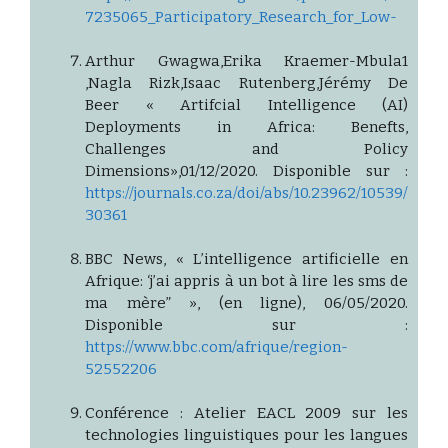
7235065_Participatory_Research_for_Low-
Arthur Gwagwa,Erika Kraemer-Mbula1
,Nagla Rizk,Isaac Rutenberg,Jérémy De
Beer « Artifcial Intelligence (AI)
Deployments in Africa: Benefts,
Challenges and Policy
Dimensions»,01/12/2020. Disponible sur :
https://journals.co.za/doi/abs/10.23962/10539/
30361
BBC News, « L’intelligence artificielle en
Afrique: ‘j’ai appris à un bot à lire les sms de
ma mère” », (en ligne), 06/05/2020.
Disponible sur :
https://www.bbc.com/afrique/region-
52552206
Conférence : Atelier EACL 2009 sur les
technologies linguistiques pour les langues