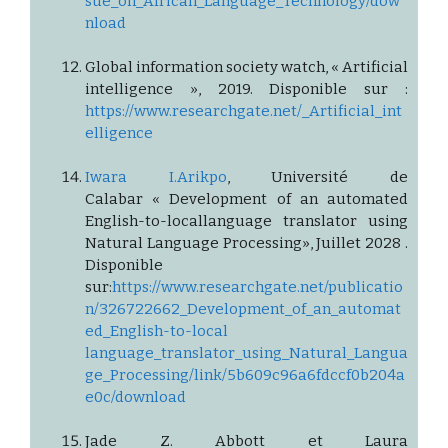
sue_on_African_Language_Technology/dow
nload
Global information society watch, « Artificial
intelligence », 2019. Disponible sur :
https://www.researchgate.net/_Artificial_int
elligence
Iwara I.Arikpo
, Université de
Calabar « Development of an automated
English-to-locallanguage translator using
Natural Language Processing», Juillet 2028 .
Disponible
sur:
https://www.researchgate.net/publicatio
n/326722662_Development_of_an_automat
ed_English-to-local
language_translator_using_Natural_Langua
ge_Processing/link/5b609c96a6fdccf0b204a
e0c/download
Jade Z. Abbott et Laura