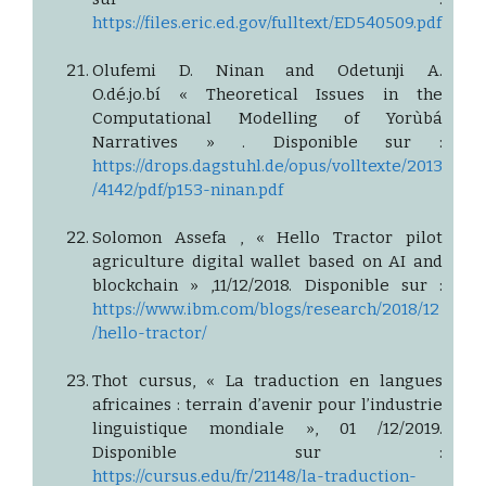
https://files.eric.ed.gov/fulltext/ED540509.pdf
Olufemi D. Ninan and Odetunji A.
O.dé.jo.bí « Theoretical Issues in the
Computational Modelling of Yorùbá
Narratives » . Disponible sur :
https://drops.dagstuhl.de/opus/volltexte/2013
/4142/pdf/p153-ninan.pdf
Solomon Assefa , « Hello Tractor pilot
agriculture digital wallet based on AI and
blockchain » ,11/12/2018. Disponible sur :
https://www.ibm.com/blogs/research/2018/12
/hello-tractor/
Thot cursus, « La traduction en langues
africaines : terrain d’avenir pour l’industrie
linguistique mondiale », 01 /12/2019.
Disponible sur :
https://cursus.edu/fr/21148/la-traduction-