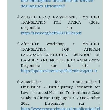
une-intelligence-artificielle-au-service-
des-langues-africaines//
AFRICAN NLP ,« MASAKHANE – MACHINE
TRANSLATION FOR AFRICA »,2020.
Disponible sur :
https://arxiv.org/pdf/2003.11529.pdf
AfricaNLP workshop, « MACHINE
TRANSLATION FOR AFRICAN
LANGUAGES:COMMUNITY CREATION OF
DATASETS AND MODELS IN UGANDA »2022.
Disponible sur le site :
https://openreview.net/pdf?id=BK-z5qzEU-9
Association for Computational
Linguistics, « Participatory Research for
Low-resourced Machine Translation: A Case
Study in African Languages », 20 novembre
2020. Disponible sur :
https://www.researchgate.net/publication/34