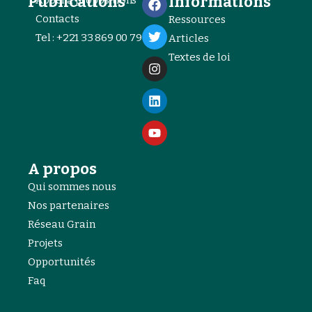
Publications
Informations
Appel à propositions
Contacts
Ressources
Tel : +221 33 869 00 79
Articles
Textes de loi
A propos
Qui sommes nous
Nos partenaires
Réseau Grain
Projets
Opportunités
Faq